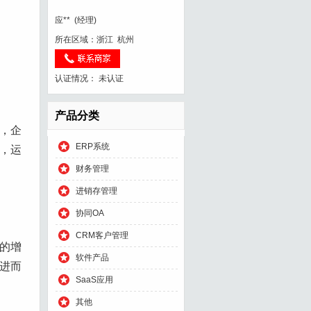
********
应**
(经理)
所在区域：浙江 杭州
认证情况：
未认证
产品分类
，企
ERP系统
，运
财务管理
进销存管理
协同OA
CRM客户管理
的增
软件产品
进而
SaaS应用
其他