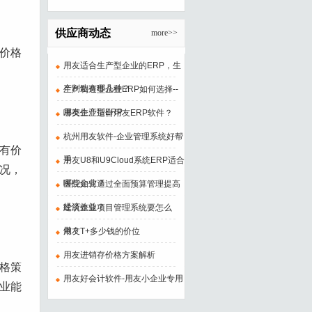
供应商动态
more>>
价格
用友适合生产型企业的ERP，生
产制造有哪几种？
生产制造型企业ERP如何选择--
用友生产型ERP
哪类企业适合用友ERP软件？
杭州用友软件-企业管理系统好帮
有价
手
用友U8和U9Cloud系统ERP适合
况，
哪些企业？
医院如何通过全面预算管理提高
经济效益？
建筑企业项目管理系统要怎么
做？
用友T+多少钱的价位
用友进销存价格方案解析
格策
用友好会计软件-用友小企业专用
业能
财务软件