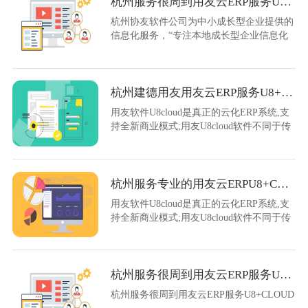
杭州服务很周到用友云ERP服务U8+CLOUD
业，来选择不同成本核算的方法，......
杭州协友软件公司为中小成长型企业提供的
信息化服务，“专注本地成长型企业信息化
服务！以信息化为企业创造价值！”这是我
们的使命！公司主营：用友产品T3、T6、
用友ERP-U8、用友ERP-U9、用友OA。用
友完善的产品线给企业全生命周期提供了完
杭州建德用友用友云ERP服务U8+CLOUD哪家正规
整的信息化解决方案。
用友软件U8cloud是真正的云化ERP系统,支
持全新商业模式;用友U8cloud软件不同于传
统的ERP,融合了交易、服务、管理于一体的
整体解决方案。
杭州服务专业的用友云ERPU8+CLOUD
用友软件U8cloud是真正的云化ERP系统,支
持全新商业模式;用友U8cloud软件不同于传
统的ERP,融合了交易、服务、管理于一体的
整体解决方案。
杭州服务很周到用友云ERP服务U8+CLOUD
杭州服务很周到用友云ERP服务U8+CLOUD